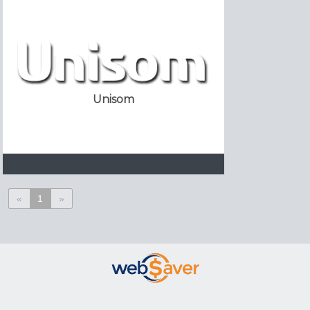
Unisom
«
1
»