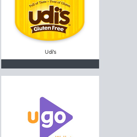
Udi's