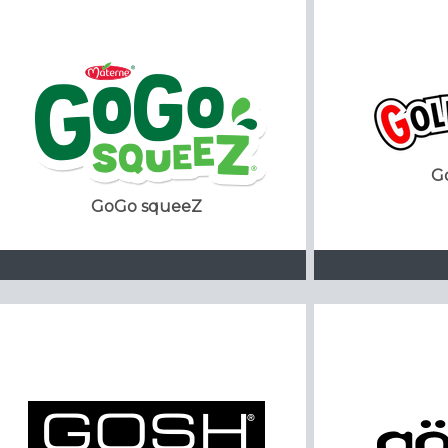
G
GoGo squeeZ