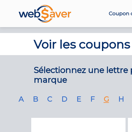
Coupon d
Voir les coupons
Sélectionnez une lettre p
marque
A
B
C
D
E
F
G
H