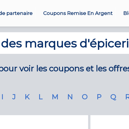
e partenaire
Coupons Remise En Argent
B
 des marques d'épiceri
our voir les coupons et les offre
I
J
K
L
M
N
O
P
Q