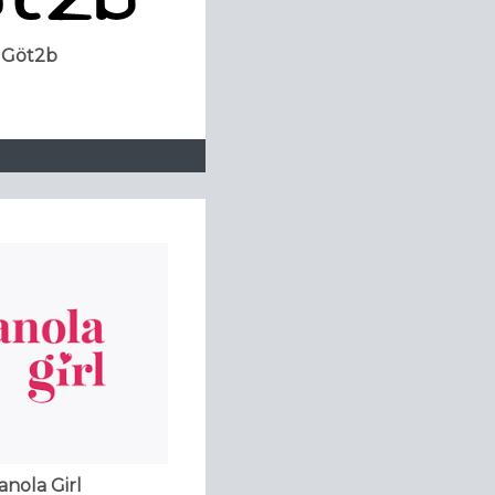
Göt2b
anola Girl