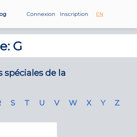
log
Connexion
Inscription
EN
e: G
s spéciales de la
R
S
T
U
V
W
X
Y
Z