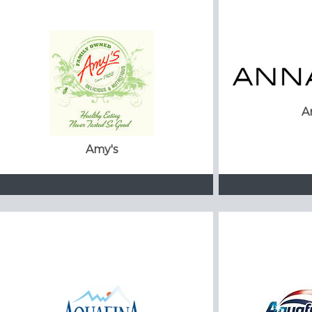
A
Amy's