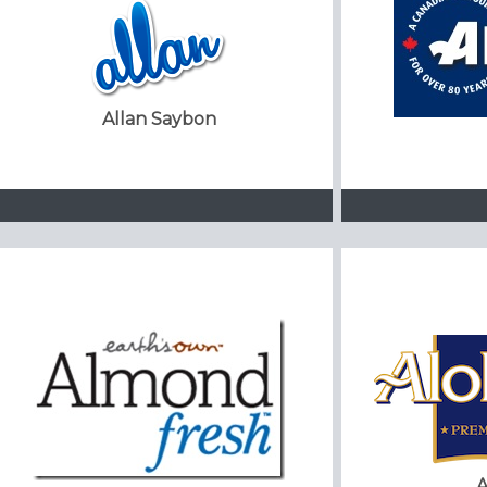
Allan Saybon
A