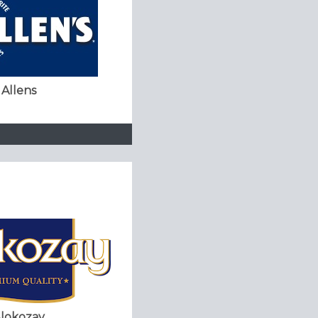
Allens
lokozay