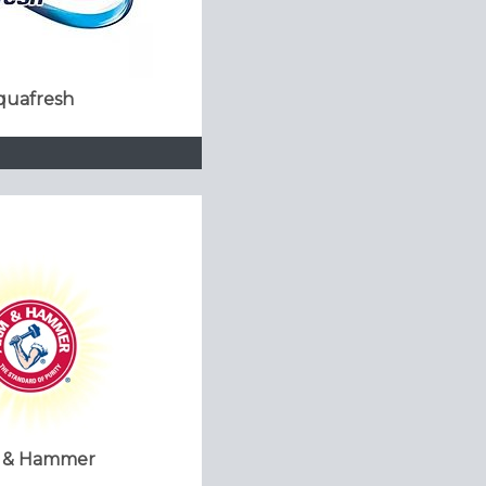
quafresh
 & Hammer