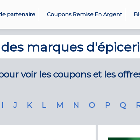
e partenaire
Coupons Remise En Argent
B
 des marques d'épiceri
our voir les coupons et les offre
I
J
K
L
M
N
O
P
Q