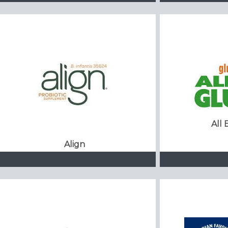
All
Align