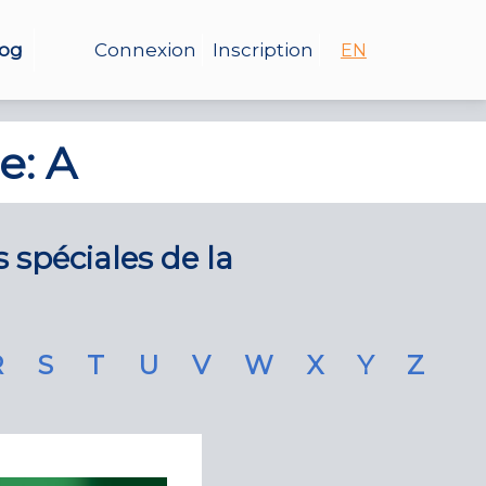
log
Connexion
Inscription
EN
e: A
s spéciales de la
R
S
T
U
V
W
X
Y
Z