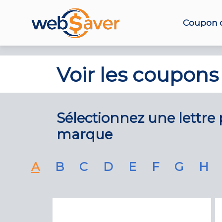
Coupon d
Voir les coupons
Sélectionnez une lettre p
marque
A
B
C
D
E
F
G
H