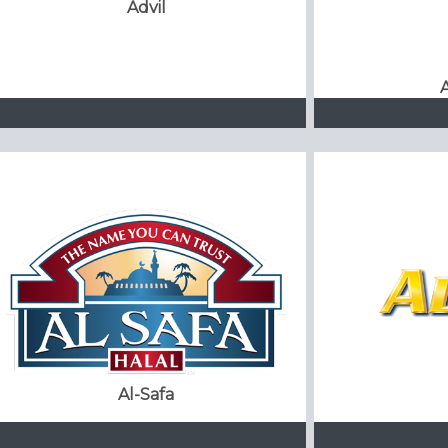
Advil
Al-Safa